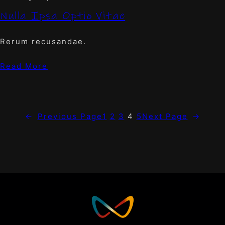
Nulla Ipsa Optio Vitae
Rerum recusandae.
Read More
←
Previous Page
1
2
3
4
5
Next Page
→